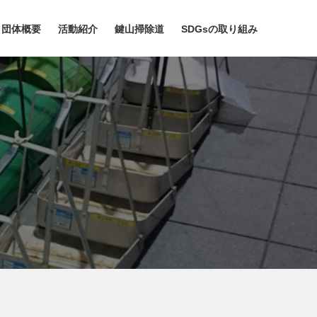
団体概要
活動紹介
鍵山掃除道
SDGsの取り組み
内容
三郎の書籍
概要
企業見学会
SDGsの取り組み
なぜトイレ掃除なのか
会のあゆみ
関連動画
5.30運動
リーフレットのダウンロード
団体一覧
30周年「掃除道」記念誌
教師のための便教会
代表者メッセージ
予算と実績