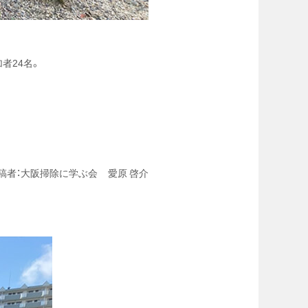
者24名。
稿者：大阪掃除に学ぶ会 愛原 啓介