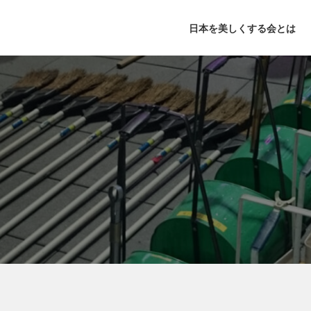
日本を美しくする会とは
年次記念大会
活動理念
月例大会
基本理念
出版活動
お掃除通信
主な活動
鍵山秀
団体