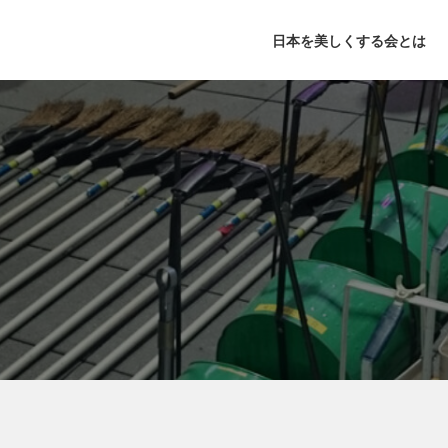
日本を美しくする会とは
年次記念大会
活動理念
月例大会
基本理念
出版活動
お掃除通信
主な活動
鍵山秀
団体