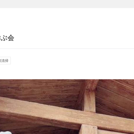
学ぶ会
頭清掃