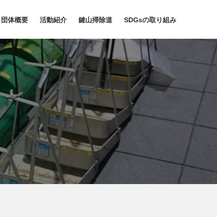
団体概要
活動紹介
鍵山掃除道
SDGsの取り組み
内容
三郎の書籍
概要
企業見学会
SDGsの取り組み
なぜトイレ掃除なのか
会のあゆみ
関連動画
5.30運動
リーフレットのダウンロード
団体一覧
30周年「掃除道」記念誌
教師のための便教会
代表者メッセージ
予算と実績