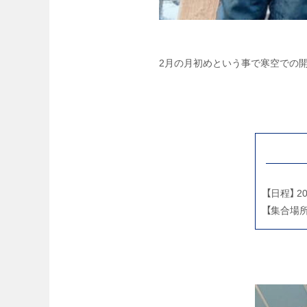
2月の月初めという事で寒空での
【日程】 
【集合場