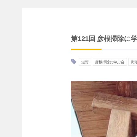
第121回 彦根掃除に
滋賀
彦根掃除に学ぶ会
街