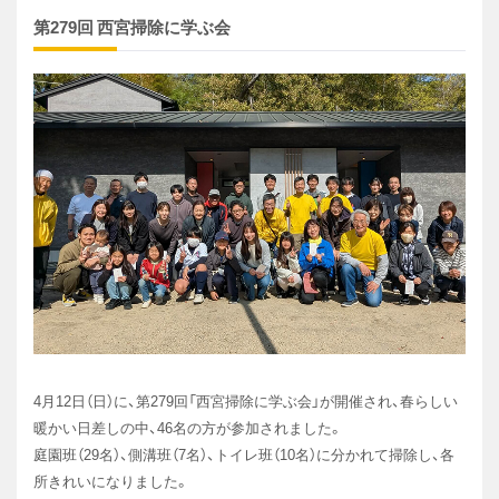
第279回 西宮掃除に学ぶ会
4月12日（日）に、第279回「西宮掃除に学ぶ会」が開催され、春らしい
暖かい日差しの中、46名の方が参加されました。
庭園班（29名）、側溝班（7名）、トイレ班（10名）に分かれて掃除し、各
所きれいになりました。